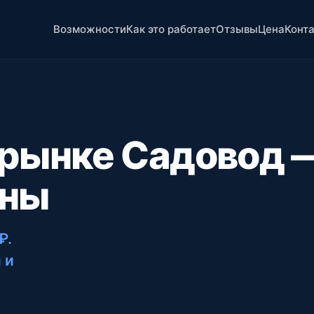
Возможности
Как это работает
Отзывы
Цена
Конт
 рынке Садовод 
ены
 ₽
.
 и