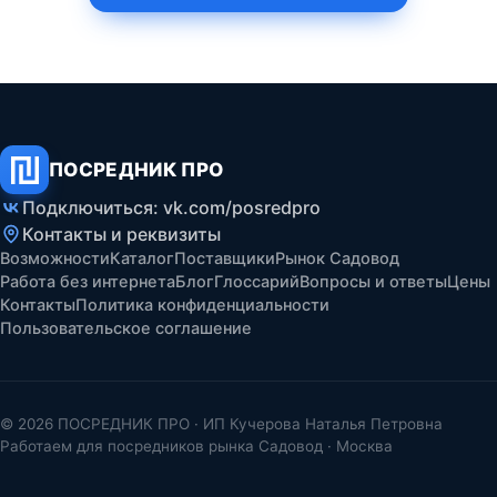
ПОСРЕДНИК ПРО
Подключиться: vk.com/posredpro
Контакты и реквизиты
Возможности
Каталог
Поставщики
Рынок Садовод
Работа без интернета
Блог
Глоссарий
Вопросы и ответы
Цены
Контакты
Политика конфиденциальности
Пользовательское соглашение
© 2026 ПОСРЕДНИК ПРО · ИП Кучерова Наталья Петровна
Работаем для посредников рынка Садовод · Москва