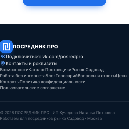
ПОСРЕДНИК ПРО
Подключиться: vk.com/posredpro
Контакты и реквизиты
Возможности
Каталог
Поставщики
Рынок Садовод
Работа без интернета
Блог
Глоссарий
Вопросы и ответы
Цены
Контакты
Политика конфиденциальности
Пользовательское соглашение
© 2026 ПОСРЕДНИК ПРО · ИП Кучерова Наталья Петровна
Работаем для посредников рынка Садовод · Москва