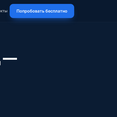
акты
Попробовать бесплатно
д —