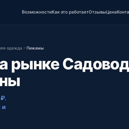
Возможности
Как это работает
Отзывы
Цена
Конт
яя одежда
Пижамы
а рынке Садово
ены
 ₽
.
 и