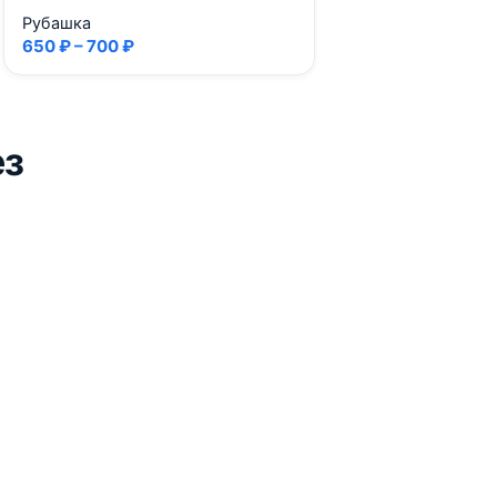
Рубашка
650 ₽ – 700 ₽
ез