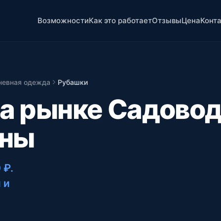
Возможности
Как это работает
Отзывы
Цена
Конт
невная одежда
Рубашки
на рынке Садово
ены
 ₽
.
 и