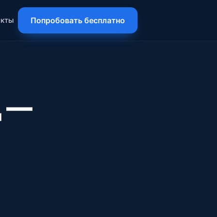
акты
Попробовать бесплатно
д —