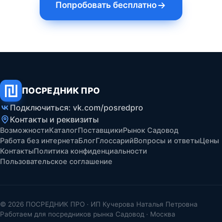
Попробовать бесплатно
ПОСРЕДНИК ПРО
Подключиться: vk.com/posredpro
Контакты и реквизиты
Возможности
Каталог
Поставщики
Рынок Садовод
Работа без интернета
Блог
Глоссарий
Вопросы и ответы
Цены
Контакты
Политика конфиденциальности
Пользовательское соглашение
© 2026 ПОСРЕДНИК ПРО · ИП Кучерова Наталья Петровна
Работаем для посредников рынка Садовод · Москва