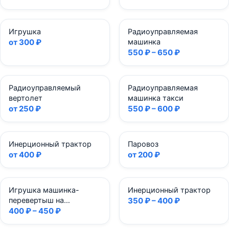
Игрушка
Радиоуправляемая
от 300 ₽
машинка
550 ₽ – 650 ₽
Радиоуправляемый
Радиоуправляемая
вертолет
машинка такси
от 250 ₽
550 ₽ – 600 ₽
Инерционный трактор
Паровоз
от 400 ₽
от 200 ₽
Игрушка машинка-
Инерционный трактор
перевертыш на
350 ₽ – 400 ₽
радиоуправлении
400 ₽ – 450 ₽