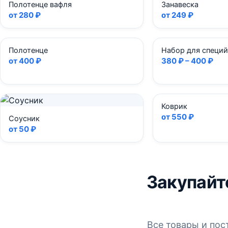
Полотенце вафля
Занавеска
от 280 ₽
от 249 ₽
Полотенце
Набор для специй
от 400 ₽
380 ₽ – 400 ₽
Коврик
от 550 ₽
Соусник
от 50 ₽
Закупайт
Все товары и пос