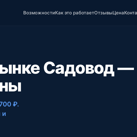
Возможности
Как это работает
Отзывы
Цена
Конт
рынке Садовод —
ены
 700 ₽
.
 и