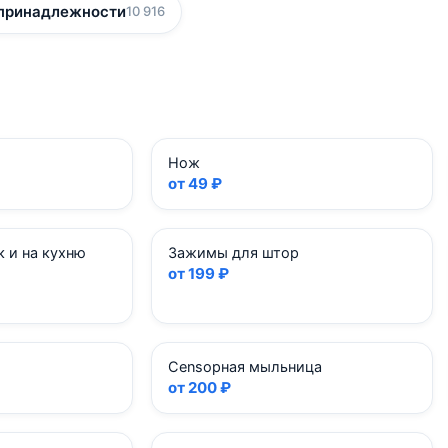
 принадлежности
10 916
Нож
от 49 ₽
к и на кухню
Зажимы для штор
от 199 ₽
Сensорная мыльница
от 200 ₽