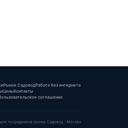
ки
Рынок Садовод
Работа без интернета
ты
Цены
Контакты
Пользовательское соглашение
для посредников рынка Садовод · Москва