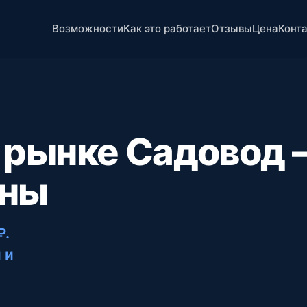
Возможности
Как это работает
Отзывы
Цена
Конт
а рынке Садовод
ены
₽
.
 и