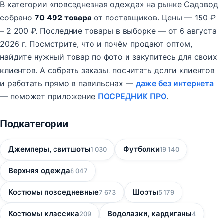
В категории «повседневная одежда» на рынке Садовод
собрано
70 492 товара
от поставщиков.
Цены — 150 ₽
– 2 200 ₽.
Последние товары в выборке — от 6 августа
2026 г.
Посмотрите, что и почём продают оптом,
найдите нужный товар по фото и закупитесь для своих
клиентов. А собрать заказы, посчитать долги клиентов
и работать прямо в павильонах —
даже без интернета
— поможет приложение
ПОСРЕДНИК ПРО
.
Подкатегории
Джемперы, свитшоты
Футболки
1 030
19 140
Верхняя одежда
8 047
Костюмы повседневные
Шорты
7 673
5 179
Костюмы классика
Водолазки, кардиганы
209
4