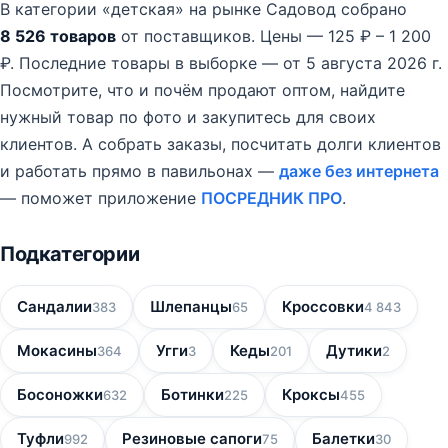
В категории «детская» на рынке Садовод собрано
8 526 товаров
от поставщиков.
Цены — 125 ₽ – 1 200
₽.
Последние товары в выборке — от 5 августа 2026 г.
Посмотрите, что и почём продают оптом, найдите
нужный товар по фото и закупитесь для своих
клиентов. А собрать заказы, посчитать долги клиентов
и работать прямо в павильонах —
даже без интернета
— поможет приложение
ПОСРЕДНИК ПРО
.
Подкатегории
Сандалии
Шлепанцы
Кроссовки
383
65
4 843
Мокасины
Угги
Кеды
Дутики
364
3
201
2
Босоножки
Ботинки
Кроксы
632
225
455
Туфли
Резиновые сапоги
Балетки
992
75
30