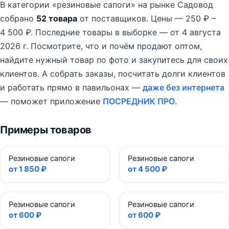
В категории «резиновые сапоги» на рынке Садовод
собрано
52 товара
от поставщиков.
Цены — 250 ₽ –
4 500 ₽.
Последние товары в выборке — от 4 августа
2026 г.
Посмотрите, что и почём продают оптом,
найдите нужный товар по фото и закупитесь для своих
клиентов. А собрать заказы, посчитать долги клиентов
и работать прямо в павильонах —
даже без интернета
— поможет приложение
ПОСРЕДНИК ПРО
.
Примеры товаров
Резиновые сапоги
Резиновые сапоги
от 1 850 ₽
от 4 500 ₽
Резиновые сапоги
Резиновые сапоги
от 600 ₽
от 600 ₽