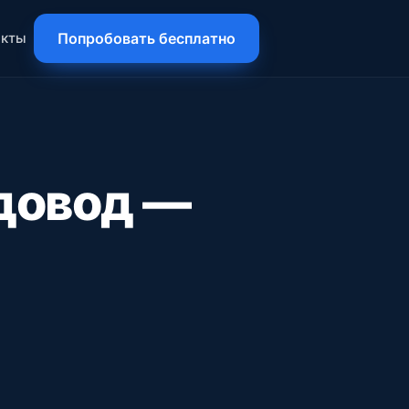
акты
Попробовать бесплатно
довод —