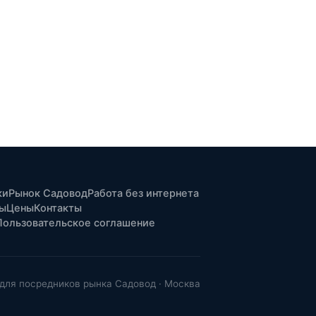
ки
Рынок Садовод
Работа без интернета
ты
Цены
Контакты
Пользовательское соглашение
для посредников рынка Садовод · Москва