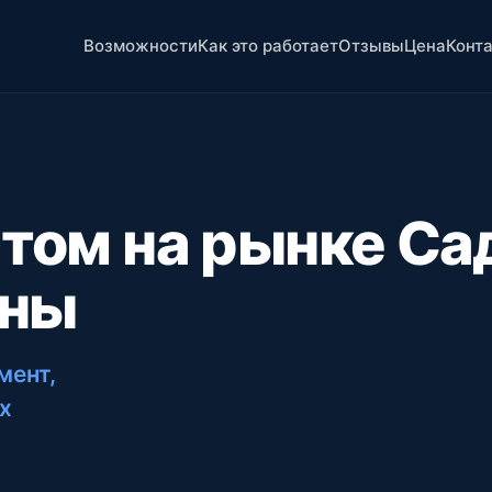
Возможности
Как это работает
Отзывы
Цена
Конт
том на рынке Са
ены
мент,
х