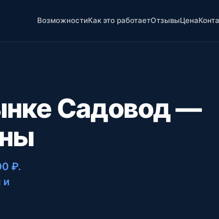
Возможности
Как это работает
Отзывы
Цена
Конт
ынке Садовод —
ены
00 ₽
.
 и