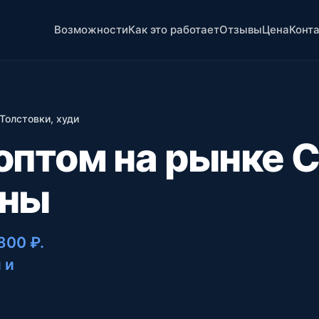
Возможности
Как это работает
Отзывы
Цена
Конт
Толстовки, худи
 оптом на рынке 
ены
 800 ₽
.
 и