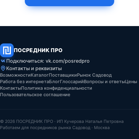
ПОСРЕДНИК ПРО
Подключиться: vk.com/posredpro
Контакты и реквизиты
Возможности
Каталог
Поставщики
Рынок Садовод
Работа без интернета
Блог
Глоссарий
Вопросы и ответы
Цены
Контакты
Политика конфиденциальности
Пользовательское соглашение
© 2026 ПОСРЕДНИК ПРО · ИП Кучерова Наталья Петровна
Работаем для посредников рынка Садовод · Москва